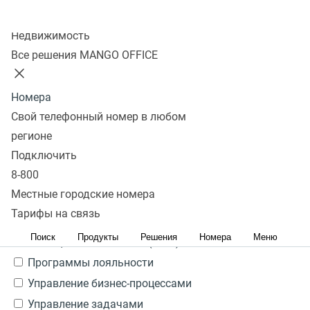
Ничего не найдено
Колл-центр
Да
Недвижимость
Все решения MANGO OFFICE
Посмотреть все
Свернуть
Тип системы
Номера
Свой телефонный номер в любом
Ничего не найдено
регионе
CRM
Подключить
ERP
8-800
Service Desk
Местные городские номера
Управление кандидатами HRM/HCM/ATS
Тарифы на связь
Бухгалтерия
Поиск
Продукты
Решения
Номера
Меню
Медицинские системы (МИС)
Программы лояльности
Управление бизнес-процессами
Управление задачами