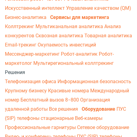
Искусственный интеллект
Управление качеством (QM)
Бизнес-аналитика
Сервисы для маркетинга
Коллтрекинг
Мультиканальная аналитика
Анализ
конкурентов
Сквозная аналитика
Товарная аналитика
Email-трекинг
Окупаемость инвестиций
Мессенджер‑маркетинг
Робот-аналитик
Робот-
маркетолог
Мультирегиональный коллтрекинг
Решения
Телефонизация офиса
Информационная безопасность
Крупному бизнесу
Красивые номера
Международный
номер
Бесплатный вызов 8−800
Организация
удаленной работы
Все решения
Оборудование
ПУС
(SIP) телефоны стационарные
Веб-камеры
Профессиональные гарнитуры
Сетевое оборудование
Видео- и конференц- телефоны
ПУС (SIP) телефоны