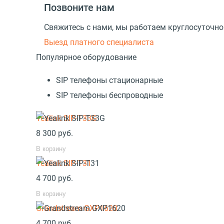
Позвоните нам
Свяжитесь с нами, мы работаем круглосуточно
Выезд платного специалиста
Популярное оборудование
SIP телефоны стационарные
SIP телефоны беспроводные
Yealink SIP-T33G
8 300
руб.
В корзину
Yealink SIP-T31
4 700
руб.
В корзину
Grandstream GXP1620
4 700
руб.