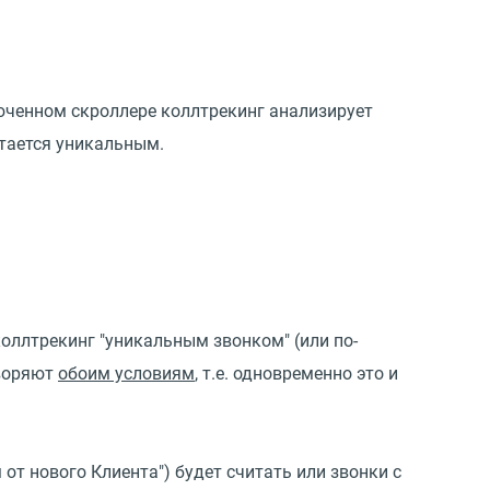
люченном скроллере коллтрекинг анализирует
итается уникальным.
коллтрекинг "уникальным звонком" (или по-
творяют
обоим условиям
, т.е. одновременно это и
от нового Клиента") будет считать или звонки с