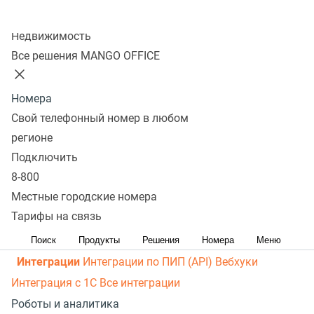
рассылки
Распределение звонков
Манго Мобайл
Колл-центр
Интеграция с ОПДкРК
Автоинформатор
Недвижимость
Автосекретарь
Обратный звонок с сайта
Все
Все решения MANGO OFFICE
возможности ВАТС
Контакт-центр
Номера
Омниканальный контакт-центр
Исходящий обзвон
Свой телефонный номер в любом
Омниканальные коммуникации
Управление
регионе
персоналом
Рабочее место сотрудника
Конструктор
Подключить
8-800
отчетов
Робот-администратор
Управление рабочими
Местные городские номера
ресурсами
База знаний
Управление сделками
ПИП
Тарифы на связь
(API) для УВК (CRM)
Чат для сайта
Оценка
эффективности работы
Все возможности колл-центра
Поиск
Продукты
Решения
Номера
Меню
Интеграции
Интеграции по ПИП (API)
Вебхуки
Интеграция с 1С
Все интеграции
Роботы и аналитика