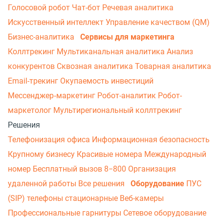
Голосовой робот
Чат-бот
Речевая аналитика
Искусственный интеллект
Управление качеством (QM)
Бизнес-аналитика
Сервисы для маркетинга
Коллтрекинг
Мультиканальная аналитика
Анализ
конкурентов
Сквозная аналитика
Товарная аналитика
Email-трекинг
Окупаемость инвестиций
Мессенджер‑маркетинг
Робот-аналитик
Робот-
маркетолог
Мультирегиональный коллтрекинг
Решения
Телефонизация офиса
Информационная безопасность
Крупному бизнесу
Красивые номера
Международный
номер
Бесплатный вызов 8−800
Организация
удаленной работы
Все решения
Оборудование
ПУС
(SIP) телефоны стационарные
Веб-камеры
Профессиональные гарнитуры
Сетевое оборудование