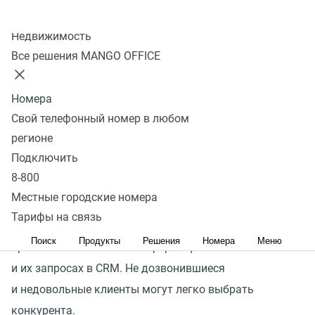
Колл-центр
Улучшите эффективность
Недвижимость
Все решения MANGO OFFICE
работы вашей команды,
интегрируя телефонию
Номера
и CRM
Свой телефонный номер в любом
регионе
Подключить
В современном бизнесе эффективность работы
8-800
менеджеров играет ключевую роль в успехе вашего
Местные городские номера
бизнеса. Они должны оперативно отвечать на звонки,
Тарифы на связь
своевременно перезванивать клиентам, а также
Поиск
Продукты
Решения
Номера
Меню
правильно записывать информацию о клиентах
и их запросах в CRM. Не дозвонившиеся
и недовольные клиенты могут легко выбрать
конкурента.