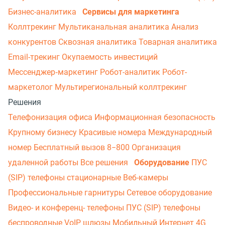
Бизнес-аналитика
Сервисы для маркетинга
Коллтрекинг
Мультиканальная аналитика
Анализ
конкурентов
Сквозная аналитика
Товарная аналитика
Email-трекинг
Окупаемость инвестиций
Мессенджер‑маркетинг
Робот-аналитик
Робот-
маркетолог
Мультирегиональный коллтрекинг
Решения
Телефонизация офиса
Информационная безопасность
Крупному бизнесу
Красивые номера
Международный
номер
Бесплатный вызов 8−800
Организация
удаленной работы
Все решения
Оборудование
ПУС
(SIP) телефоны стационарные
Веб-камеры
Профессиональные гарнитуры
Сетевое оборудование
Видео- и конференц- телефоны
ПУС (SIP) телефоны
беспроводные
VoIP шлюзы
Мобильный Интернет 4G