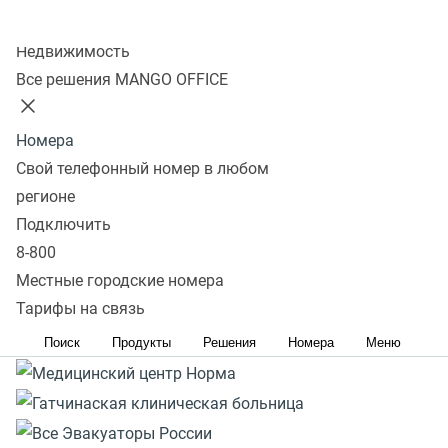
Реклама. ERID: 2VtzqvP5Bnh. Вся информация о сроках
Колл-центр
и правилах проведения акции расположена на сайте
Недвижимость
https://www.mango-office.ru/promo-page/podderzka-
Все решения MANGO OFFICE
malogo-biznesa/
Номера
Свой телефонный номер в любом
регионе
Подключить
8-800
Местные городские номера
Тарифы на связь
Поиск
Продукты
Решения
Номера
Меню