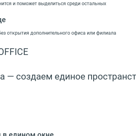
нится и поможет выделиться среди остальных
де
без открытия дополнительного офиса или филиала
OFFICE
а — создаем единое пространств
 в едином окне