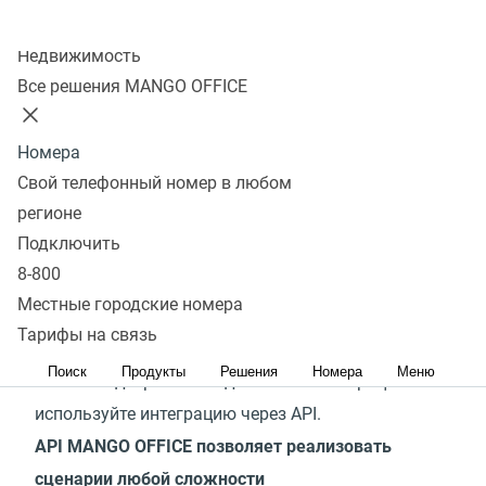
Колл-центр
Недвижимость
Сервисы MANGO OFFICE легко и просто
Все решения MANGO OFFICE
интегрировать с самыми популярными CRM-
системами и другими офисными приложениями:
Номера
300+ готовых интеграций доступны для
Свой телефонный номер в любом
подключения, в них реализованы самые
регионе
востребованные клиентами сценарии.
Подключить
8-800
Если подходящей готовой интеграции с
Местные городские номера
экосистемой MANGO OFFICE в списке нет, и вам
Тарифы на связь
нужно решение с высокой функциональностью и
Поиск
Продукты
Решения
Номера
Меню
тонкой подстройкой под ваши бизнес-процессы —
используйте интеграцию через API.
API MANGO OFFICE позволяет реализовать
сценарии любой сложности