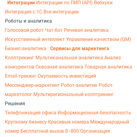
Интеграции
Интеграции по ПИП (API)
Вебхуки
Интеграция с 1С
Все интеграции
Роботы и аналитика
Голосовой робот
Чат-бот
Речевая аналитика
Искусственный интеллект
Управление качеством (QM)
Бизнес-аналитика
Сервисы для маркетинга
Коллтрекинг
Мультиканальная аналитика
Анализ
конкурентов
Сквозная аналитика
Товарная аналитика
Email-трекинг
Окупаемость инвестиций
Мессенджер‑маркетинг
Робот-аналитик
Робот-
маркетолог
Мультирегиональный коллтрекинг
Решения
Телефонизация офиса
Информационная безопасность
Крупному бизнесу
Красивые номера
Международный
номер
Бесплатный вызов 8−800
Организация