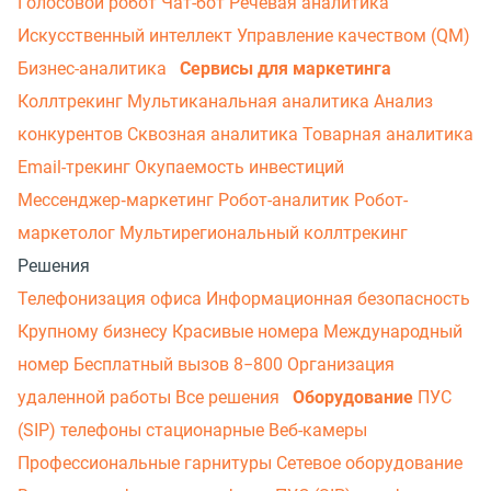
Голосовой робот
Чат-бот
Речевая аналитика
Искусственный интеллект
Управление качеством (QM)
Бизнес-аналитика
Сервисы для маркетинга
Коллтрекинг
Мультиканальная аналитика
Анализ
конкурентов
Сквозная аналитика
Товарная аналитика
Email-трекинг
Окупаемость инвестиций
Мессенджер‑маркетинг
Робот-аналитик
Робот-
маркетолог
Мультирегиональный коллтрекинг
Решения
Телефонизация офиса
Информационная безопасность
Крупному бизнесу
Красивые номера
Международный
номер
Бесплатный вызов 8−800
Организация
удаленной работы
Все решения
Оборудование
ПУС
(SIP) телефоны стационарные
Веб-камеры
Профессиональные гарнитуры
Сетевое оборудование