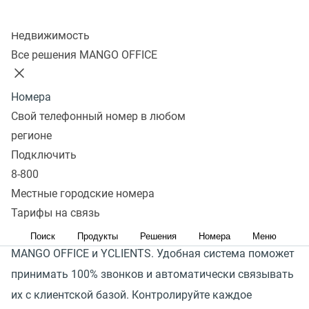
Колл-центр
Оставить заявку
Недвижимость
Все решения MANGO OFFICE
Бьюти-бизнес сталкивается с проблемами,
связанными с неэффективной работой
Номера
администраторов, которые пропускают входящие
Свой телефонный номер в любом
звонки, редко предлагают дополнительные услуги
регионе
и не успевают оперативно перенести запись
Подключить
посетителя.
8-800
В итоге бизнес теряет и клиентов, и прибыль.
Местные городские номера
Подключайте готовую интеграцию — специально
Тарифы на связь
разработанное решение для объединения телефонии
Поиск
Продукты
Решения
Номера
Меню
MANGO OFFICE и YCLIENTS. Удобная система поможет
принимать 100% звонков и автоматически связывать
их с клиентской базой. Контролируйте каждое