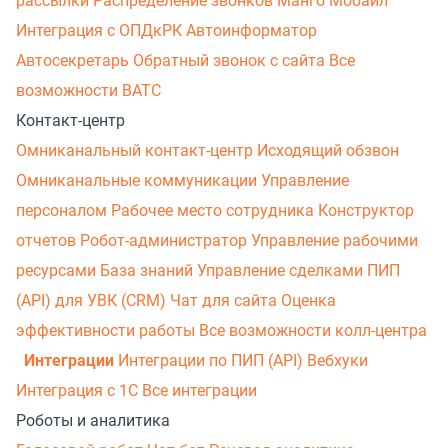
рассылки
Распределение звонков
Манго Мобайл
Интеграция с ОПДкРК
Автоинформатор
Автосекретарь
Обратный звонок с сайта
Все
возможности ВАТС
Контакт-центр
Омниканальный контакт-центр
Исходящий обзвон
Омниканальные коммуникации
Управление
персоналом
Рабочее место сотрудника
Конструктор
отчетов
Робот-администратор
Управление рабочими
ресурсами
База знаний
Управление сделками
ПИП
(API) для УВК (CRM)
Чат для сайта
Оценка
эффективности работы
Все возможности колл-центра
Интеграции
Интеграции по ПИП (API)
Вебхуки
Интеграция с 1С
Все интеграции
Роботы и аналитика