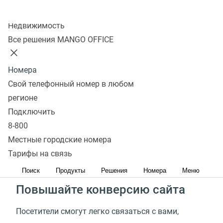
Подключить
Колл-центр
Недвижимость
Все решения MANGO OFFICE
Установите виджет
Обратного звонка
Номера
Свой телефонный номер в любом
Увеличьте количество звонков
регионе
Подключить
Потенциальные клиенты могут уйти и выбрать
8-800
конкурентов, так как не смогли связаться с Вами.
Местные городские номера
Сервис обратного звонка— отличная возможность
Тарифы на связь
не упускать таких клиентов
Поиск
Продукты
Решения
Номера
Меню
Повышайте конверсию сайта
Посетители смогут легко связаться с вами,