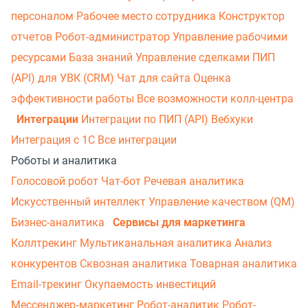
персоналом
Рабочее место сотрудника
Конструктор
отчетов
Робот-администратор
Управление рабочими
ресурсами
База знаний
Управление сделками
ПИП
(API) для УВК (CRM)
Чат для сайта
Оценка
эффективности работы
Все возможности колл-центра
Интеграции
Интеграции по ПИП (API)
Вебхуки
Интеграция с 1С
Все интеграции
Роботы и аналитика
Голосовой робот
Чат-бот
Речевая аналитика
Искусственный интеллект
Управление качеством (QM)
Бизнес-аналитика
Сервисы для маркетинга
Коллтрекинг
Мультиканальная аналитика
Анализ
конкурентов
Сквозная аналитика
Товарная аналитика
Email-трекинг
Окупаемость инвестиций
Мессенджер‑маркетинг
Робот-аналитик
Робот-