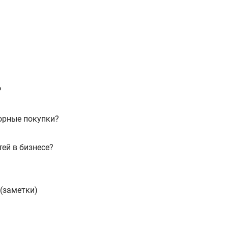
?
орные покупки?
ей в бизнесе?
 (заметки)