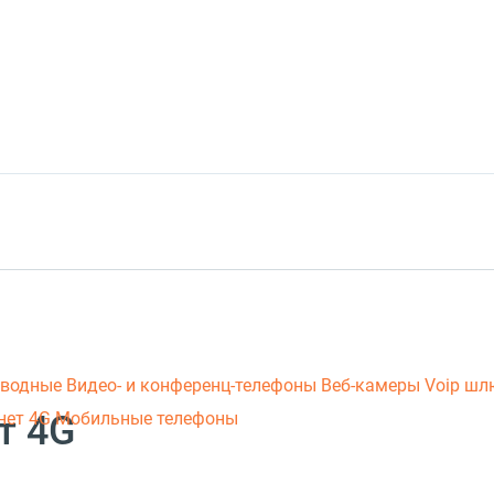
оводные
Видео- и конференц-телефоны
Веб-камеры
Voip ш
т 4G
нет 4G
Мобильные телефоны