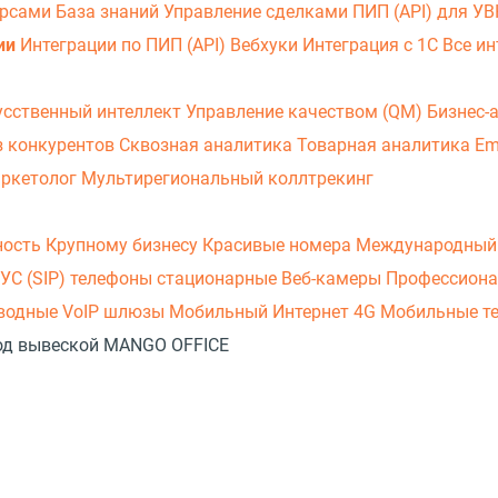
урсами
База знаний
Управление сделками
ПИП (API) для У
ии
Интеграции по ПИП (API)
Вебхуки
Интеграция с 1С
Все ин
усственный интеллект
Управление качеством (QM)
Бизнес-
з конкурентов
Сквозная аналитика
Товарная аналитика
Em
аркетолог
Мультирегиональный коллтрекинг
ность
Крупному бизнесу
Красивые номера
Международный
УС (SIP) телефоны стационарные
Веб-камеры
Профессиона
оводные
VoIP шлюзы
Мобильный Интернет 4G
Мобильные т
 под вывеской MANGO OFFICE