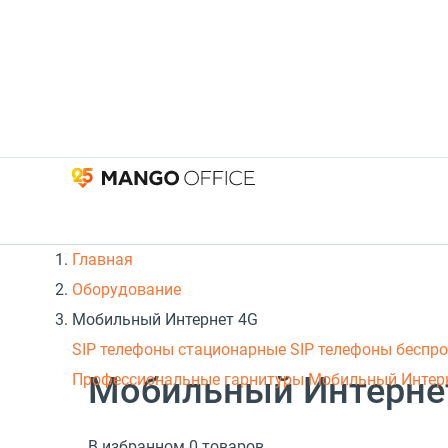
Главная
Оборудование
Мобильный Интернет 4G
SIP телефоны стационарные
SIP телефоны беспр
Мобильный Интерне
Профессиональные гарнитуры
Мобильный Интер
В избранном 0 товаров