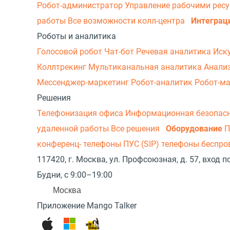
Робот-администратор
Управление рабочими рес
работы
Все возможности колл-центра
Интеграц
Роботы и аналитика
Голосовой робот
Чат-бот
Речевая аналитика
Иск
Коллтрекинг
Мультиканальная аналитика
Анали
Мессенджер‑маркетинг
Робот-аналитик
Робот-м
Решения
Телефонизация офиса
Информационная безопас
удаленной работы
Все решения
Оборудование
П
конференц- телефоны
ПУС (SIP) телефоны беспр
117420, г. Москва, ул. Профсоюзная, д. 57, вход
Будни, с 9:00–19:00
Москва
Приложение Mango Talker