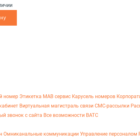
личии
ину
й номер
Этикетка
МАВ сервис
Карусель номеров
Корпорат
кабинет
Виртуальная магистраль связи
СМС-рассылки
Рас
ый звонок с сайта
Все возможности ВАТС
он
Омниканальные коммуникации
Управление персоналом