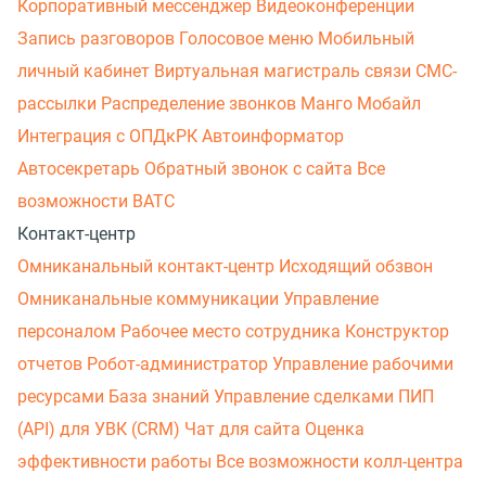
Корпоративный мессенджер
Видеоконференции
Запись разговоров
Голосовое меню
Мобильный
личный кабинет
Виртуальная магистраль связи
СМС-
рассылки
Распределение звонков
Манго Мобайл
Интеграция с ОПДкРК
Автоинформатор
Автосекретарь
Обратный звонок с сайта
Все
возможности ВАТС
Контакт-центр
Омниканальный контакт-центр
Исходящий обзвон
Омниканальные коммуникации
Управление
персоналом
Рабочее место сотрудника
Конструктор
отчетов
Робот-администратор
Управление рабочими
ресурсами
База знаний
Управление сделками
ПИП
(API) для УВК (CRM)
Чат для сайта
Оценка
эффективности работы
Все возможности колл-центра