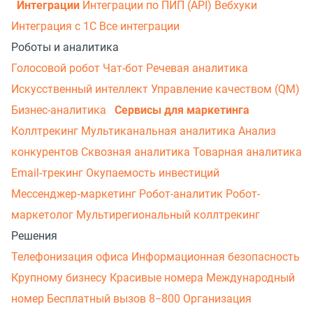
Интеграции
Интеграции по ПИП (API)
Вебхуки
Интеграция с 1С
Все интеграции
Роботы и аналитика
Голосовой робот
Чат-бот
Речевая аналитика
Искусственный интеллект
Управление качеством (QM)
Бизнес-аналитика
Сервисы для маркетинга
Коллтрекинг
Мультиканальная аналитика
Анализ
конкурентов
Сквозная аналитика
Товарная аналитика
Email-трекинг
Окупаемость инвестиций
Мессенджер‑маркетинг
Робот-аналитик
Робот-
маркетолог
Мультирегиональный коллтрекинг
Решения
Телефонизация офиса
Информационная безопасность
Крупному бизнесу
Красивые номера
Международный
номер
Бесплатный вызов 8−800
Организация