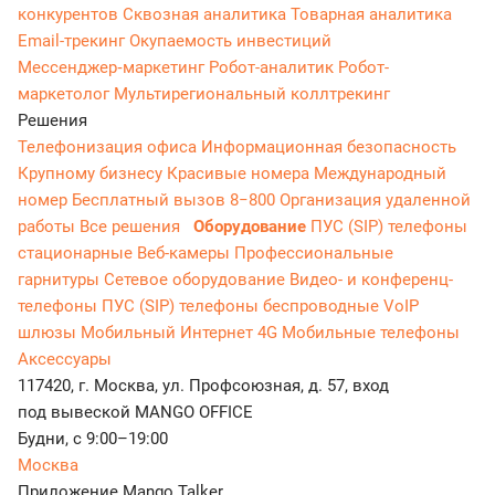
конкурентов
Сквозная аналитика
Товарная аналитика
Email-трекинг
Окупаемость инвестиций
Мессенджер‑маркетинг
Робот-аналитик
Робот-
маркетолог
Мультирегиональный коллтрекинг
Решения
Телефонизация офиса
Информационная безопасность
Крупному бизнесу
Красивые номера
Международный
номер
Бесплатный вызов 8−800
Организация удаленной
работы
Все решения
Оборудование
ПУС (SIP) телефоны
стационарные
Веб-камеры
Профессиональные
гарнитуры
Сетевое оборудование
Видео- и конференц-
телефоны
ПУС (SIP) телефоны беспроводные
VoIP
шлюзы
Мобильный Интернет 4G
Мобильные телефоны
Аксессуары
117420, г. Москва, ул. Профсоюзная, д. 57, вход
под вывеской MANGO OFFICE
Будни, с 9:00–19:00
Москва
Приложение Mango Talker