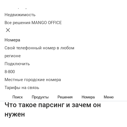
Колл-центр
13 октября 2023
28 363
Недвижимость
Оглавление
Все решения MANGO OFFICE
Что такое парсинг и зачем он нужен
Лучшие сервисы для
парсинга
Как использовать собранные базы
Выводы: что
такое парсинг
Номера
< назад
Свой телефонный номер в любом
Задача размещения рекламы — доведение ее до целевой
регионе
аудитории. Как отобрать ее из множества пользователей
Подключить
соцсетей? Вручную сделать вычисления крайне сложно.
8-800
Поэтому применяется автоматизированная система,
которая называется парсинг аудитории. В статье
Местные городские номера
рассмотрим, что это, насколько сбор информации о
Тарифы на связь
пользователях является законным.
Поиск
Продукты
Решения
Номера
Меню
Что такое парсинг и зачем он
нужен