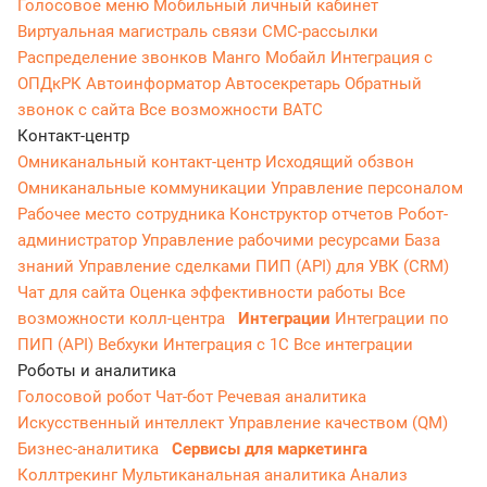
Голосовое меню
Мобильный личный кабинет
Виртуальная магистраль связи
СМС-рассылки
Распределение звонков
Манго Мобайл
Интеграция с
ОПДкРК
Автоинформатор
Автосекретарь
Обратный
звонок с сайта
Все возможности ВАТС
Контакт-центр
Омниканальный контакт-центр
Исходящий обзвон
Омниканальные коммуникации
Управление персоналом
Рабочее место сотрудника
Конструктор отчетов
Робот-
администратор
Управление рабочими ресурсами
База
знаний
Управление сделками
ПИП (API) для УВК (CRM)
Чат для сайта
Оценка эффективности работы
Все
возможности колл-центра
Интеграции
Интеграции по
ПИП (API)
Вебхуки
Интеграция с 1С
Все интеграции
Роботы и аналитика
Голосовой робот
Чат-бот
Речевая аналитика
Искусственный интеллект
Управление качеством (QM)
Бизнес-аналитика
Сервисы для маркетинга
Коллтрекинг
Мультиканальная аналитика
Анализ