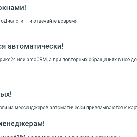
окнами!
гоДиалоги — и отвечайте вовремя
ся автоматически!
трикс24 или amoCRM, а при повторных обращениях в неё д
ных!
логи из мессенджеров автоматически привязываются к кар
менеджерам!
 и amoCRM: равномерно, по очереди или всем сразу