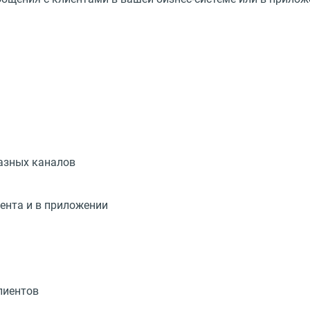
азных каналов
иента и в приложении
лиентов