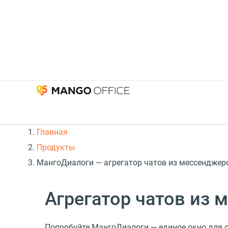
Главная
Продукты
МангоДиалоги — агрегатор чатов из мессенджеро
Агрегатор чатов из 
Попробуйте МангоДиалоги — единое окно для о