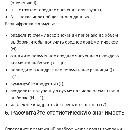
(значению i);
µ — отражает среднее значение для группы;
N — показывает общее число данных.
Расшифровка формулы:
разделите сумму всех значений признака на объем
выборки, чтобы получить среднее арифметическое
(xi);
отнимите полученное среднее значение от каждого
элемента выборки (xi – µ);
возведите в квадрат все полученные разницы ((xi –
µ)²);
суммируйте квадраты (∑);
разделите полученную сумму на число элементов в
выборке (N – 1);
извлеките квадратный корень из частного (√).
6. Рассчитайте статистическую значимость
Определите возможный разброс между двумя группами