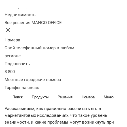
Оглавление
Колл-центр
Что такое статистическая значимость
Виды
Недвижимость
гипотез
Критерии статистической значимости
Как
Все решения MANGO OFFICE
оценить статистическую значимость
Возможные
проблемы при использовании статистической
значимости
Примеры использования статистической
Номера
значимости
Коротко о главном
Свой телефонный номер в любом
← Читать Журнал
регионе
Чтобы эффективно внедрять изменения, недостаточно
Подключить
опираться только на итоги А/В-тестирований. Они могут
8-800
показывать случайные результаты, которые не
Местные городские номера
соответствуют действительности. Чтобы исключить
Тарифы на связь
вероятность ошибки, маркетологи учитывают важный
Поиск
Продукты
Решения
Номера
Меню
показатель — статистическую значимость.
Рассказываем, как правильно рассчитать его в
маркетинговых исследованиях, что такое уровень
значимости, и какие проблемы могут возникнуть при