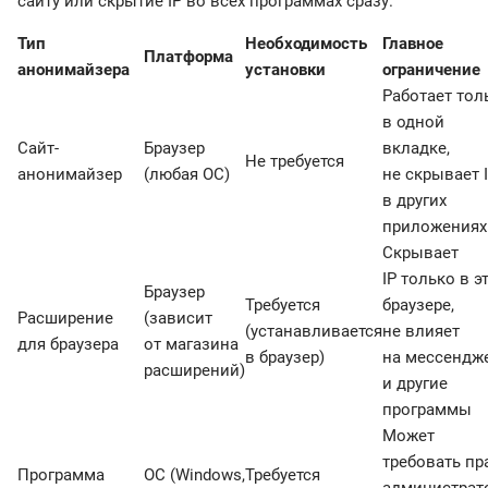
сайту или скрытие IP во всех программах сразу.
Тип
Необходимость
Главное
Платформа
анонимайзера
установки
ограничение
Работает тол
в одной
Сайт-
Браузер
вкладке,
Не требуется
анонимайзер
(любая ОС)
не скрывает 
в других
приложениях
Скрывает
IP только в э
Браузер
Требуется
браузере,
Расширение
(зависит
(устанавливается
не влияет
для браузера
от магазина
в браузер)
на мессендж
расширений)
и другие
программы
Может
требовать пр
Программа
ОС (Windows,
Требуется