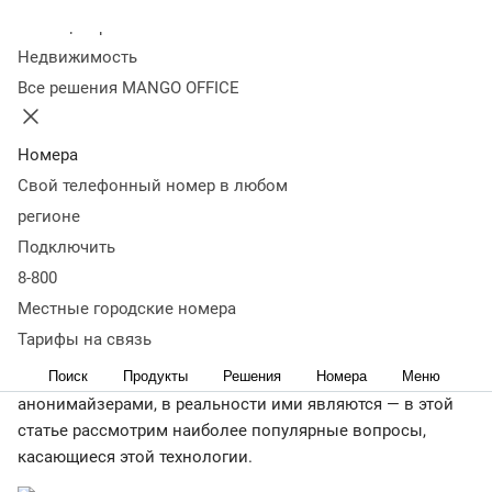
Оглавление
Колл-центр
Что такое анонимайзер
Чем анонимайзер отличается
Недвижимость
от VPN
Плюсы анонимайзера
Минусы
Все решения MANGO OFFICE
анонимайзера
Риски использования
анонимайзера
Юридические аспекты использования
анонимайзера в России
Когда анонимайзер считается
Номера
законным
Типы анонимайзеров: сравнение платформ,
Свой телефонный номер в любом
установки и ограничений
Заключение
регионе
← Журнал
Подключить
Анонимайзеры и поле их применения вызывают массу
8-800
споров с момента своего появления. Под шквал критики
Местные городские номера
попадает все: от уровня надежности анонимайзеров
Тарифы на связь
до их юридического статуса. Кроме того, далеко не все
Поиск
Продукты
Решения
Номера
Меню
сервисы и приложения, которые мы привыкли считать
анонимайзерами, в реальности ими являются — в этой
статье рассмотрим наиболее популярные вопросы,
касающиеся этой технологии.