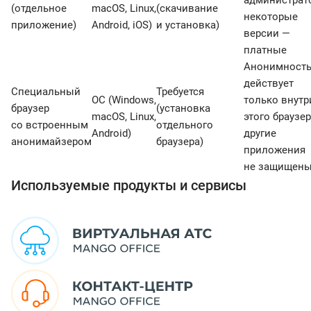
администрато
(отдельное
macOS, Linux,
(скачивание
некоторые
приложение)
Android, iOS)
и установка)
версии —
платные
Анонимност
действует
Специальный
Требуется
ОС (Windows,
только внутр
браузер
(установка
macOS, Linux,
этого браузер
со встроенным
отдельного
Android)
другие
анонимайзером
браузера)
приложения
не защищен
Используемые продукты и сервисы