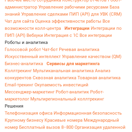
Рабочее место сотрудника
Конструктор отчетов
Робот-
администратор
Управление рабочими ресурсами
База
знаний
Управление сделками
ПИП (API) для УВК (CRM)
Чат для сайта
Оценка эффективности работы
Все
возможности колл-центра
Интеграции
Интеграции по
ПИП (API)
Вебхуки
Интеграция с 1С
Все интеграции
Роботы и аналитика
Голосовой робот
Чат-бот
Речевая аналитика
Искусственный интеллект
Управление качеством (QM)
Бизнес-аналитика
Сервисы для маркетинга
Коллтрекинг
Мультиканальная аналитика
Анализ
конкурентов
Сквозная аналитика
Товарная аналитика
Email-трекинг
Окупаемость инвестиций
Мессенджер‑маркетинг
Робот-аналитик
Робот-
маркетолог
Мультирегиональный коллтрекинг
Решения
Телефонизация офиса
Информационная безопасность
Крупному бизнесу
Красивые номера
Международный
номер
Бесплатный вызов 8−800
Организация удаленной