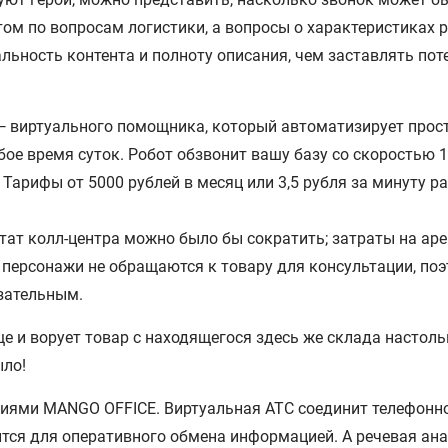
том по вопросам логистики, а вопросы о характеристиках 
ьность контента и полноту описания, чем заставлять пот
 виртуального помощника, который автоматизирует прост
ое время суток. Робот обзвонит вашу базу со скоростью 
 Тарифы от 5000 рублей в месяц или 3,5 рубля за минуту р
тат колл-центра можно было бы сократить; затраты на ар
 персонажи не обращаются к товару для консультации, по
язательным.
еще и ворует товар с находящегося здесь же склада настол
ыло!
иями MANGO OFFICE. Виртуальная АТС соединит телефонно
дится для оперативного обмена информацией. А речевая а