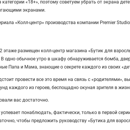
з категории «18+», поэтому советуем убрать от экрана дет
игающими экранами.
 этаже размещен колл-центр магазина «Бутик для взрослых»
 В одно обычное утро в шкафу обнаруживается бомба, двер
е Папа и Мама, знающие о секрете каждого из своих «дет
стоит провести все это время на связь с «родителями», вы
нд каждого из героев, беспощадно окуная зрителя в жизн
овали вас достаточно.
 успевает понаблюдать, фактически, только в первой серии
таточно, чтобы предложить руководству «Бутика для взрос