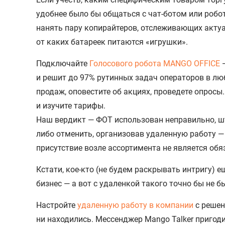
удобнее было бы общаться с чат-ботом или робо
нанять пару копирайтеров, отслеживающих актуал
от каких батареек питаются «игрушки».
Подключайте
Голосового робота MANGO OFFICE
—
и решит до 97% рутинных задач операторов в люб
продаж, оповестите об акциях, проведете опросы.
и изучите тарифы.
Наш вердикт — ФОТ использован неправильно, ш
либо отменить, организовав удаленную работу —
присутствие возле ассортимента не является об
Кстати, кое-кто (не будем раскрывать интригу) 
бизнес — а вот с удаленкой такого точно бы не б
Настройте
удаленную работу в компании
с решен
ни находились. Мессенджер Mango Talker приго