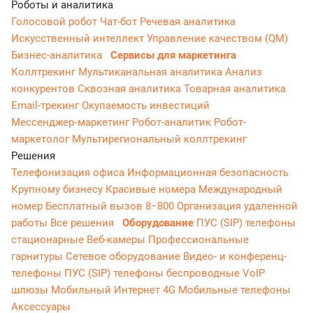
Роботы и аналитика
Голосовой робот
Чат-бот
Речевая аналитика
Искусственный интеллект
Управление качеством (QM)
Бизнес-аналитика
Сервисы для маркетинга
Коллтрекинг
Мультиканальная аналитика
Анализ
конкурентов
Сквозная аналитика
Товарная аналитика
Email-трекинг
Окупаемость инвестиций
Мессенджер‑маркетинг
Робот-аналитик
Робот-
маркетолог
Мультирегиональный коллтрекинг
Решения
Телефонизация офиса
Информационная безопасность
Крупному бизнесу
Красивые номера
Международный
номер
Бесплатный вызов 8−800
Организация удаленной
работы
Все решения
Оборудование
ПУС (SIP) телефоны
стационарные
Веб-камеры
Профессиональные
гарнитуры
Сетевое оборудование
Видео- и конференц-
телефоны
ПУС (SIP) телефоны беспроводные
VoIP
шлюзы
Мобильный Интернет 4G
Мобильные телефоны
Аксессуары