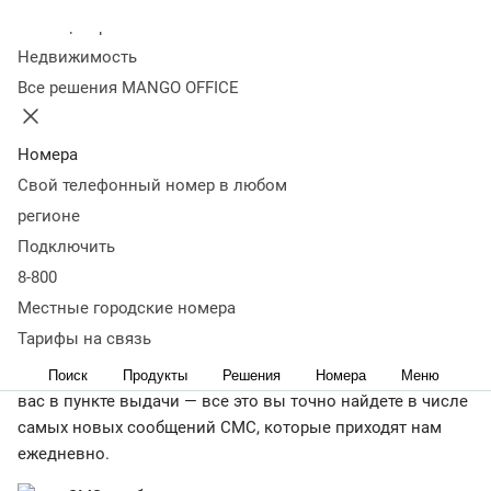
Колл-центр
29 мая
2 321
Недвижимость
Оглавление
Все решения MANGO OFFICE
1950-е: пейджер издает звук (и это уже неплохо)
1984:
папа СМС, который не получил патент
1992: первое SMS
1999: прорыв пузыря
2000-е: расцвет
2026: наше время,
Номера
наши дни
Заключение
Свой телефонный номер в любом
← Журнал
регионе
Как часто вам приходит смс-рассылка? Прежде чем
Подключить
отвечать, откройте последние сообщения на телефоне —
8-800
нам только может показаться, что этот формат уже
Местные городские номера
утратил актуальность и покрылся пылью. Отбивка
Тарифы на связь
от банка с кодом, оповещение от МЧС, бизнес смс через
Интернет, напоминающее о вашем заказе, который ждет
Поиск
Продукты
Решения
Номера
Меню
вас в пункте выдачи — все это вы точно найдете в числе
самых новых сообщений СМС, которые приходят нам
ежедневно.