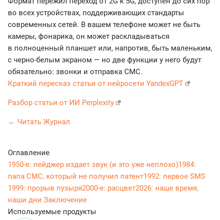
Формат пережил переход от 2G к 5G, доступен до сих пор
во всех устройствах, поддерживающих стандарты
современных сетей. В вашем телефоне может не быть
камеры, фонарика, он может раскладываться
в полноценный планшет или, напротив, быть маленьким,
с черно-белым экраном — но две функции у него будут
обязательно: звонки и отправка СМС.
Краткий пересказ статьи от нейросети YandexGPT
Разбор статьи от ИИ Perplexity
← Читать Журнал
Оглавление
1950-е: пейджер издает звук (и это уже неплохо)
1984:
папа СМС, который не получил патент
1992: первое SMS
1999: прорыв пузыря
2000-е: расцвет
2026: наше время,
наши дни
Заключение
Используемые продукты