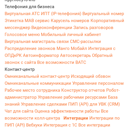
Телефония для бизнеса
Виртуальная АТС
ИПТ (IP-телефония)
Виртуальный номер
Этикетка
МАВ сервис
Карусель номеров
Корпоративный
мессенджер
Видеоконференции
Запись разговоров
Голосовое меню
Мобильный личный кабинет
Виртуальная магистраль связи
СМС-рассылки
Распределение звонков
Манго Мобайл
Интеграция с
ОПДкРК
Автоинформатор
Автосекретарь
Обратный
звонок с сайта
Все возможности ВАТС
Контакт-центр
Омниканальный контакт-центр
Исходящий обзвон
Омниканальные коммуникации
Управление персоналом
Рабочее место сотрудника
Конструктор отчетов
Робот-
администратор
Управление рабочими ресурсами
База
знаний
Управление сделками
ПИП (API) для УВК (CRM)
Чат для сайта
Оценка эффективности работы
Все
возможности колл-центра
Интеграции
Интеграции по
ПИП (API)
Вебхуки
Интеграция с 1С
Все интеграции