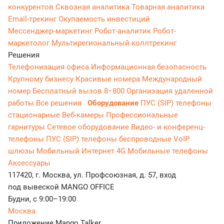
конкурентов
Сквозная аналитика
Товарная аналитика
Email-трекинг
Окупаемость инвестиций
Мессенджер‑маркетинг
Робот-аналитик
Робот-
маркетолог
Мультирегиональный коллтрекинг
Решения
Телефонизация офиса
Информационная безопасность
Крупному бизнесу
Красивые номера
Международный
номер
Бесплатный вызов 8−800
Организация удаленной
работы
Все решения
Оборудование
ПУС (SIP) телефоны
стационарные
Веб-камеры
Профессиональные
гарнитуры
Сетевое оборудование
Видео- и конференц-
телефоны
ПУС (SIP) телефоны беспроводные
VoIP
шлюзы
Мобильный Интернет 4G
Мобильные телефоны
Аксессуары
117420, г. Москва, ул. Профсоюзная, д. 57, вход
под вывеской MANGO OFFICE
Будни, с 9:00–19:00
Москва
Приложение Mango Talker