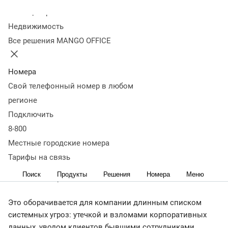
управляемость бизнеса
Колл-центр
Недвижимость
Все решения MANGO OFFICE
26 сентября 2025
9 015
Как вернуть контроль над корпоративными
коммуникациями? Рассказывает Александр Шлычков,
Номера
директор по маркетингу MANGO OFFICE.
Свой телефонный номер в любом
регионе
Подключить
8-800
Беспорядок в цифровых коммуникациях незаметно
«подтачивает» управляемость бизнеса. Переписка
Местные городские номера
команды идет в одном мессенджере, срочные вопросы
Тарифы на связь
решаются в другом, клиенты звонят продавцам на
Поиск
Продукты
Решения
Номера
Меню
личные номера.
Это оборачивается для компании длинным списком
системных угроз: утечкой и взломами корпоративных
данных, уводом клиентов бывшими сотрудниками,