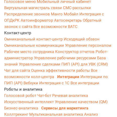
Голосовое меню
Мобильный личный кабинет
Виртуальная магистраль связи
СМС-рассылки
Распределение звонков
Манго Мобайл
Интеграция с
ОПДкРК
Автоинформатор
Автосекретарь
Обратный
звонок с сайта
Все возможности ВАТС
Контакт-центр
Омниканальный контакт-центр
Исходящий обзвон
Омниканальные коммуникации
Управление персоналом
Рабочее место сотрудника
Конструктор отчетов
Робот-
администратор
Управление рабочими ресурсами
База
знаний
Управление сделками
ПИП (API) для УВК (CRM)
Чат для сайта
Оценка эффективности работы
Все
возможности колл-центра
Интеграции
Интеграции по
ПИП (API)
Вебхуки
Интеграция с 1С
Все интеграции
Роботы и аналитика
Голосовой робот
Чат-бот
Речевая аналитика
Искусственный интеллект
Управление качеством (QM)
Бизнес-аналитика
Сервисы для маркетинга
Коллтрекинг
Мультиканальная аналитика
Анализ