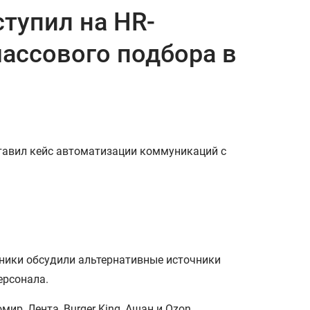
тупил на HR-
ассового подбора в
тавил кейс автоматизации коммуникаций с
ники обсудили альтернативные источники
ерсонала.
ир, Лента, Burger King, Ашан и Ozon.