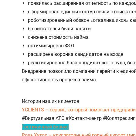
появилась расширенная отчетность по каждо
сформирован единый контур связи с соискат
роботизированный обзвон «отвалившихся» кан
6 соискателей были наняты
снижена стоимость найма
оптимизирован ФОТ
расширена воронка кандидатов на входе
реактивирована база кандидатского пула, без
Внедрение позволило компании перейти к едино
эффективность процесса найма.
Истории наших клиентов
YCLIENTS – сервис, который помогает предприни
#Виртуальная АТС
#Контакт-центр
#Коллтрекинг
Гостиничный бизнес
Роза Хутор – круглогодичный горный курорт миро