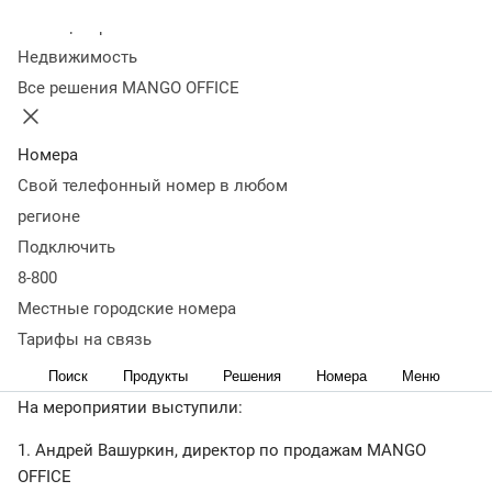
партнеров 2025 года
Колл-центр
Недвижимость
Все решения MANGO OFFICE
04 марта
5 412
Событие Mango Fresh Partners прошло 5 февраля в
Москве.
Номера
Свой телефонный номер в любом
регионе
Топ-менеджеры MANGO OFFICE провели встречу с
Подключить
партнерами компании и подвели итоги 2025 года.
8-800
Местные городские номера
А также – наградили партнеров, которые внесли
ключевой вклад в развитие и продвижение на рынке
Тарифы на связь
экосистемы продуктов MANGO OFFICE.
Поиск
Продукты
Решения
Номера
Меню
На мероприятии выступили:
1. Андрей Вашуркин, директор по продажам MANGO
OFFICE