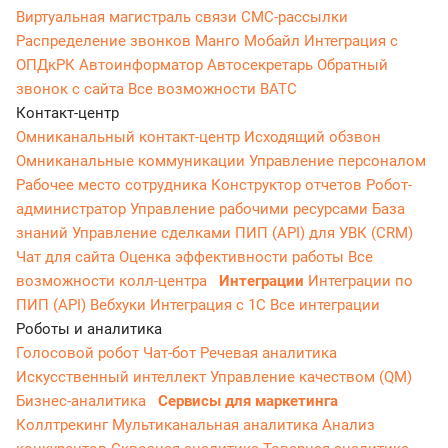
Виртуальная магистраль связи
СМС-рассылки
Распределение звонков
Манго Мобайл
Интеграция с
ОПДкРК
Автоинформатор
Автосекретарь
Обратный
звонок с сайта
Все возможности ВАТС
Контакт-центр
Омниканальный контакт-центр
Исходящий обзвон
Омниканальные коммуникации
Управление персоналом
Рабочее место сотрудника
Конструктор отчетов
Робот-
администратор
Управление рабочими ресурсами
База
знаний
Управление сделками
ПИП (API) для УВК (CRM)
Чат для сайта
Оценка эффективности работы
Все
возможности колл-центра
Интеграции
Интеграции по
ПИП (API)
Вебхуки
Интеграция с 1С
Все интеграции
Роботы и аналитика
Голосовой робот
Чат-бот
Речевая аналитика
Искусственный интеллект
Управление качеством (QM)
Бизнес-аналитика
Сервисы для маркетинга
Коллтрекинг
Мультиканальная аналитика
Анализ