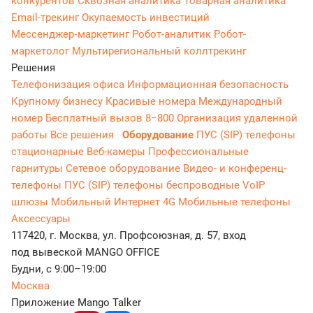
конкурентов
Сквозная аналитика
Товарная аналитика
Email-трекинг
Окупаемость инвестиций
Мессенджер‑маркетинг
Робот-аналитик
Робот-
маркетолог
Мультирегиональный коллтрекинг
Решения
Телефонизация офиса
Информационная безопасность
Крупному бизнесу
Красивые номера
Международный
номер
Бесплатный вызов 8−800
Организация удаленной
работы
Все решения
Оборудование
ПУС (SIP) телефоны
стационарные
Веб-камеры
Профессиональные
гарнитуры
Сетевое оборудование
Видео- и конференц-
телефоны
ПУС (SIP) телефоны беспроводные
VoIP
шлюзы
Мобильный Интернет 4G
Мобильные телефоны
Аксессуары
117420, г. Москва, ул. Профсоюзная, д. 57, вход
под вывеской MANGO OFFICE
Будни, с 9:00–19:00
Москва
Приложение Mango Talker