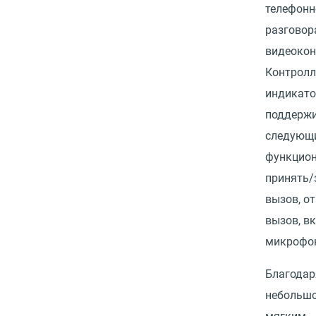
телефонн
разговор
видеокон
Контролл
индикат
поддерж
следующ
функцион
принять/
вызов, о
вызов, в
микрофо
Благодар
небольшо