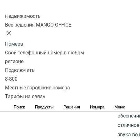
3
Перейти в
сравнению
UH34 Dua
Разъем:
USB
Колл-центр
избранное
Перейти в
оснащен
Недвижимость
Категория:
сравнение
динамик
Все решения MANGO OFFICE
Средний
амбушюр
эко-кожи
В наличии
Номера
Подключе
Свой телефонный номер в любом
4 400 р.
телефонам
регионе
В
ПК осуще
Подключить
корзину
по принц
8-800
Plug&Play
Местные городские номера
Тарифы на связь
Пассивно
шумопод
Поиск
Продукты
Решения
Номера
Меню
обеспечи
отличное
звука во