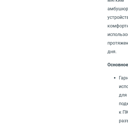
мягким
амбушюр
устройст
комфортн
использо
протяжен
дня.
Основно
Гар
исп
для
под
к П
раз