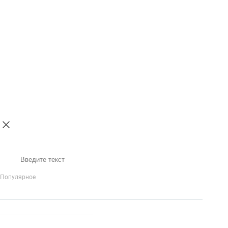
Поиск
Популярное
IP-Телефония
Голосовое приветствие и меню
Распределение
вызовов
Бизнес-аналитика