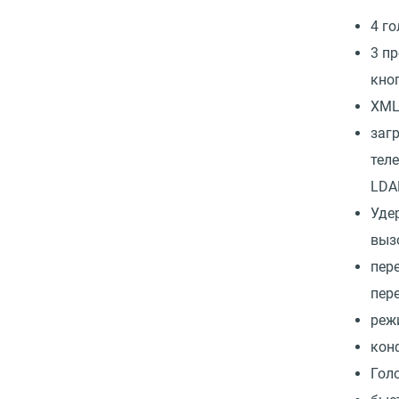
4 г
3 п
кно
XML
заг
тел
LDAP
Уде
выз
пер
пер
реж
кон
Гол