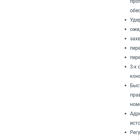
про
обе
Уде
ожи
зах
пер
пер
3-х
кон
Быс
пра
ном
Адр
ист
Рег