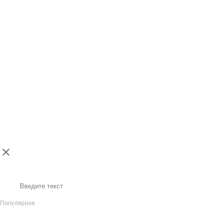
Поиск
Популярное
IP-Телефония
Голосовое приветствие и меню
Распределение