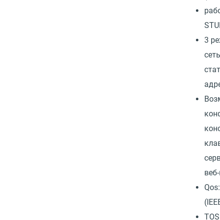
раб
STU
3 р
сет
стат
адр
Воз
кон
кон
кла
серв
веб
Qos
(IEE
TOS(