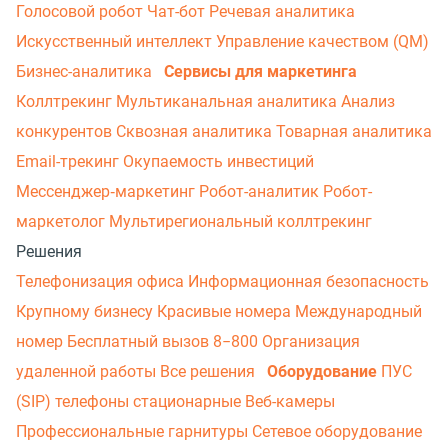
Голосовой робот
Чат-бот
Речевая аналитика
Искусственный интеллект
Управление качеством (QM)
Бизнес-аналитика
Сервисы для маркетинга
Коллтрекинг
Мультиканальная аналитика
Анализ
конкурентов
Сквозная аналитика
Товарная аналитика
Email-трекинг
Окупаемость инвестиций
Мессенджер‑маркетинг
Робот-аналитик
Робот-
маркетолог
Мультирегиональный коллтрекинг
Решения
Телефонизация офиса
Информационная безопасность
Крупному бизнесу
Красивые номера
Международный
номер
Бесплатный вызов 8−800
Организация
удаленной работы
Все решения
Оборудование
ПУС
(SIP) телефоны стационарные
Веб-камеры
Профессиональные гарнитуры
Сетевое оборудование