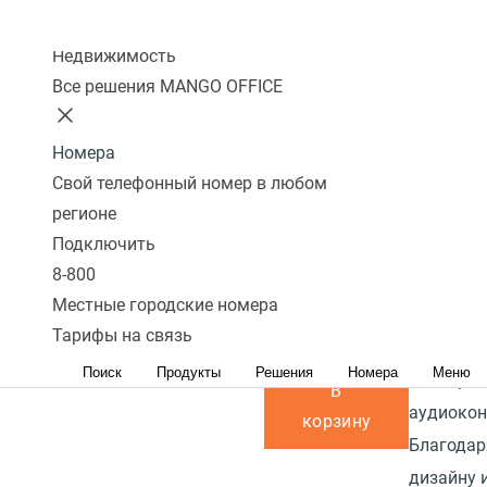
те
подключения ПК
4
Перейти в
сравнению
Колл-центр
к телефону:
Да
избранное
Перейти в
Описани
Недвижимость
сравнение
Наличие PoE
Прочитат
Все решения MANGO OFFICE
(питание через
Yealink 
кабель
IP-телеф
Номера
интернет):
Да
Свой телефонный номер в любом
уровня с 
регионе
цветным 
Блок питания в
Подключить
производ
комплекте:
Да
8-800
оснащен
Местные городские номера
програм
В наличии
Тарифы на связь
кнопками
8 300 р.
Поиск
Продукты
Решения
Номера
Меню
поддержи
В
аудиоко
корзину
Благодар
дизайну 