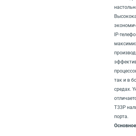
настольн
Высокока
экономич
IP-телефо
максими
производ
эффектив
процессо
так и в 
средах. Y
отличаетс
T33P нал
порта.
Основно