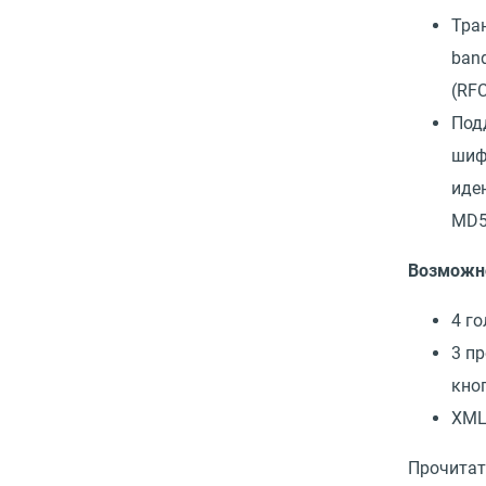
Тра
band
(RF
Под
шиф
иде
MD5
Возможн
4 г
3 п
кно
XML
Прочитат