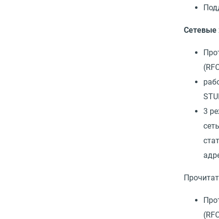
Под
Сетевые 
Прот
(RF
раб
STU
3 р
сет
стат
адр
Прочитат
Прот
(RF