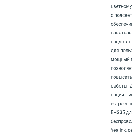
цветному
с подсвет
обеспечи
понятное
представ
для поль
мощный 
позволяе
повысить
работы. 
опции: г
встроенн
EHS35 дл
беспрово
Yealink, 