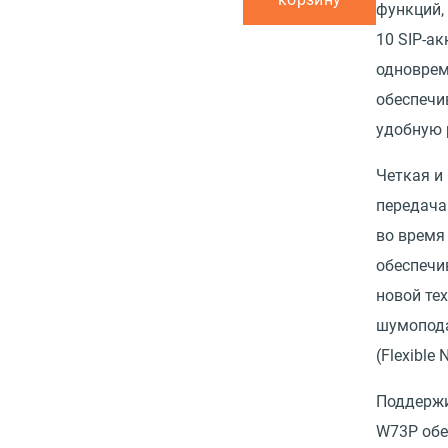
функций,
10 SIP-ак
одноврем
обеспечи
удобную 
Четкая и
передача
во время
обеспечи
новой те
шумопод
(Flexible 
Поддержи
W73P обе