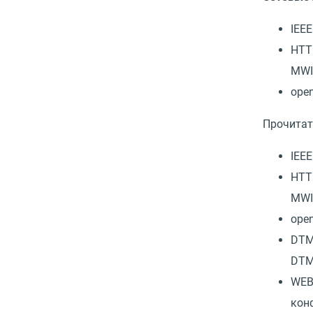
IEEE
HTT
MW
ope
Прочитат
IEEE
HTT
MW
ope
DTM
DTM
WEB
кон