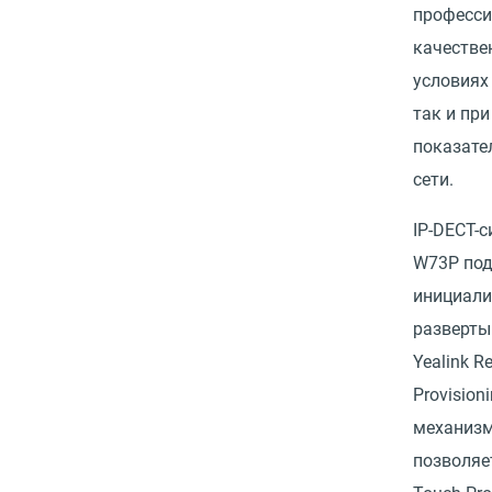
професс
качестве
условиях
так и при
показате
сети.
IP-DECT-с
W73P по
инициали
разверты
Yealink Re
Provision
механизм
позволяе