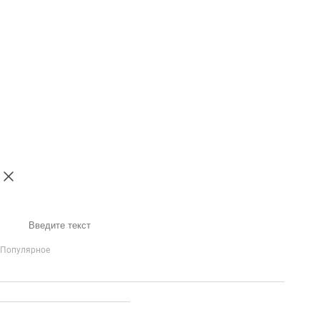
Поиск
Популярное
IP-Телефония
Голосовое приветствие и меню
Распределение
вызовов
Бизнес-аналитика