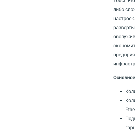
Touch Pro
либо сло
настроек
разверты
обслужив
экономит
предприя
инфрастр
Основно
Кол
Кол
Ethe
Под
гар