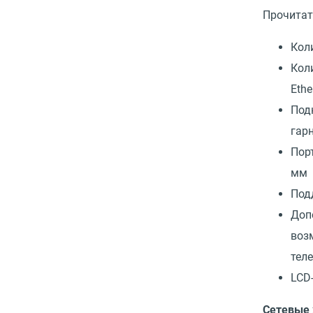
Прочитат
Кол
Кол
Ethe
Под
гар
Порт
мм
Под
Доп
воз
тел
LCD
Сетевые 