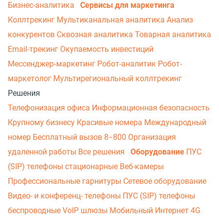
Бизнес-аналитика
Сервисы для маркетинга
Коллтрекинг
Мультиканальная аналитика
Анализ
конкурентов
Сквозная аналитика
Товарная аналитика
Email-трекинг
Окупаемость инвестиций
Мессенджер‑маркетинг
Робот-аналитик
Робот-
маркетолог
Мультирегиональный коллтрекинг
Решения
Телефонизация офиса
Информационная безопасность
Крупному бизнесу
Красивые номера
Международный
номер
Бесплатный вызов 8−800
Организация
удаленной работы
Все решения
Оборудование
ПУС
(SIP) телефоны стационарные
Веб-камеры
Профессиональные гарнитуры
Сетевое оборудование
Видео- и конференц- телефоны
ПУС (SIP) телефоны
беспроводные
VoIP шлюзы
Мобильный Интернет 4G