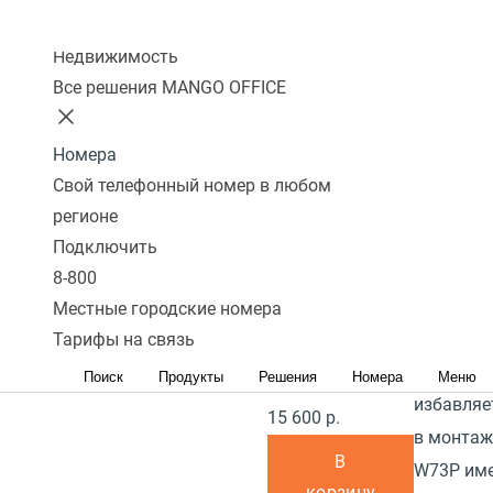
Наличие режима
сравнение
Колл-центр
"моста"
Yealink W
Недвижимость
подключения ПК
высокопр
Все решения MANGO OFFICE
к телефону:
Нет
беспрово
DECT-сис
Наличие PoE
Номера
поддержи
(питание через
Свой телефонный номер в любом
трубок Y
регионе
кабель
идеально
Подключить
интернет):
Да
малых и 
8-800
Блок питания в
которое 
Местные городские номера
комплекте:
Да
мобильно
Тарифы на связь
коммуник
Поиск
Продукты
Решения
Номера
Меню
В наличии
избавляе
15 600 р.
в монтаж
В
W73P име
корзину