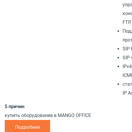
упр
кон
FTP,
Под
про
SIP
SIP 
IPv4
ICMP
ста
IP A
5 причин
купить оборудование в MANGO OFFICE
Подробнее