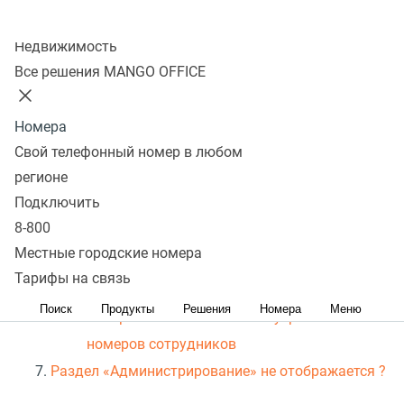
Порядок действий
Колл-центр
Недвижимость
Шаг 1. Подключение Виртуальной АТС
Все решения MANGO OFFICE
MANGO OFFICE
Шаг 2. Установка софтфона Mango Talker
Номера
Шаг 3. Подключение приложения интеграции
Свой телефонный номер в любом
в ELMA365
регионе
Шаг 4. Подключение интеграции в Личном
Подключить
кабинете MANGO OFFICE
8-800
Шаг 5. Установка базовых настроек интеграции
Местные городские номера
Общее
Тарифы на связь
Как связать ELMA365 и ВАТС
Поиск
Продукты
Решения
Номера
Меню
Настройка соответствия внутренних
номеров сотрудников
Раздел
«
Администрирование» не отображается ?