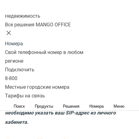
аппарату. Кабель интернета должен быть подключен в
Колл-центр
Недвижимость
порт
Internet
шлюза Cisco SPA1X2.
Все решения MANGO OFFICE
Вход на страницу настроек
Номера
(Раскрыть) Как узнать IP-адрес шлюза
Свой телефонный номер в любом
регионе
Настройка телефона
Подключить
8-800
Внимание! В качестве примера на всех скриншотах
Местные городские номера
указан SIP-адрес (имя пользователя и домен)
Тарифы на связь
вида
ivan@test.mangosip.ru
. Вместо него везде
Поиск
Продукты
Решения
Номера
Меню
необходимо указать ваш SIP-адрес из личного
кабинета.