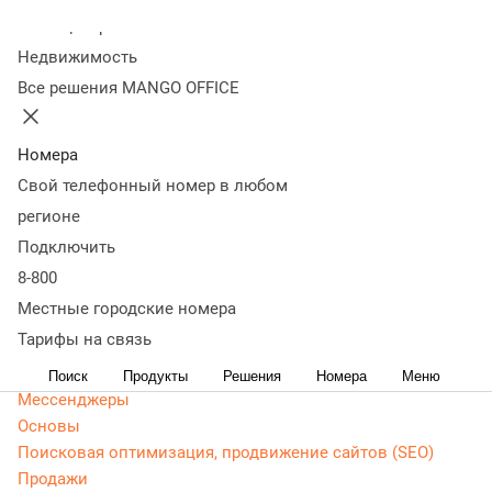
Колл-центр
Статьи, обзоры, ТОПы, идеи и советы для развития
Недвижимость
бизнеса. Энциклопедия маркетолога, Основы -
Все решения MANGO OFFICE
актуальная, живая и понятная информация доступным
языком.
Номера
CRM маркетинг
Свой телефонный номер в любом
Аналитика
Веб-аналитика
регионе
Веб-разработка
Подключить
Контекстная реклама
8-800
Google Adwords (ADS)
Местные городские номера
Яндекс Директ
Тарифы на связь
Контент-маркетинг
Поиск
Продукты
Решения
Номера
Меню
Мессенджеры
Основы
Поисковая оптимизация, продвижение сайтов (SEO)
Продажи