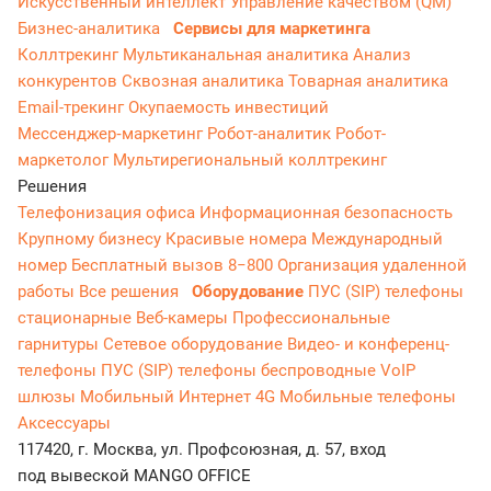
Искусственный интеллект
Управление качеством (QM)
Бизнес-аналитика
Сервисы для маркетинга
Коллтрекинг
Мультиканальная аналитика
Анализ
конкурентов
Сквозная аналитика
Товарная аналитика
Email-трекинг
Окупаемость инвестиций
Мессенджер‑маркетинг
Робот-аналитик
Робот-
маркетолог
Мультирегиональный коллтрекинг
Решения
Телефонизация офиса
Информационная безопасность
Крупному бизнесу
Красивые номера
Международный
номер
Бесплатный вызов 8−800
Организация удаленной
работы
Все решения
Оборудование
ПУС (SIP) телефоны
стационарные
Веб-камеры
Профессиональные
гарнитуры
Сетевое оборудование
Видео- и конференц-
телефоны
ПУС (SIP) телефоны беспроводные
VoIP
шлюзы
Мобильный Интернет 4G
Мобильные телефоны
Аксессуары
117420, г. Москва, ул. Профсоюзная, д. 57, вход
под вывеской MANGO OFFICE