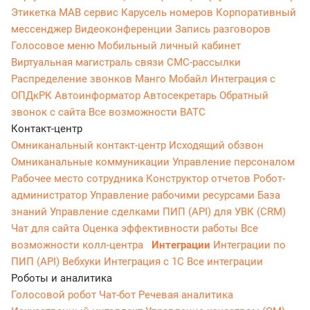
Этикетка
МАВ сервис
Карусель номеров
Корпоративный
мессенджер
Видеоконференции
Запись разговоров
Голосовое меню
Мобильный личный кабинет
Виртуальная магистраль связи
СМС-рассылки
Распределение звонков
Манго Мобайл
Интеграция с
ОПДкРК
Автоинформатор
Автосекретарь
Обратный
звонок с сайта
Все возможности ВАТС
Контакт-центр
Омниканальный контакт-центр
Исходящий обзвон
Омниканальные коммуникации
Управление персоналом
Рабочее место сотрудника
Конструктор отчетов
Робот-
администратор
Управление рабочими ресурсами
База
знаний
Управление сделками
ПИП (API) для УВК (CRM)
Чат для сайта
Оценка эффективности работы
Все
возможности колл-центра
Интеграции
Интеграции по
ПИП (API)
Вебхуки
Интеграция с 1С
Все интеграции
Роботы и аналитика
Голосовой робот
Чат-бот
Речевая аналитика