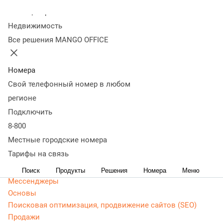
Колл-центр
Статьи, обзоры, ТОПы, идеи и советы для развития
Недвижимость
бизнеса. Энциклопедия маркетолога, Основы -
Все решения MANGO OFFICE
актуальная, живая и понятная информация доступным
языком.
Номера
CRM маркетинг
Свой телефонный номер в любом
Аналитика
Веб-аналитика
регионе
Веб-разработка
Подключить
Контекстная реклама
8-800
Google Adwords (ADS)
Местные городские номера
Яндекс Директ
Тарифы на связь
Контент-маркетинг
Поиск
Продукты
Решения
Номера
Меню
Мессенджеры
Основы
Поисковая оптимизация, продвижение сайтов (SEO)
Продажи