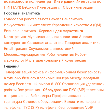
возможности колл-центра
Интеграции
Интеграции по
ПИП (API)
Вебхуки
Интеграция с 1С
Все интеграции
Роботы и аналитика
Голосовой робот
Чат-бот
Речевая аналитика
Искусственный интеллект
Управление качеством (QM)
Бизнес-аналитика
Сервисы для маркетинга
Коллтрекинг
Мультиканальная аналитика
Анализ
конкурентов
Сквозная аналитика
Товарная аналитика
Email-трекинг
Окупаемость инвестиций
Мессенджер‑маркетинг
Робот-аналитик
Робот-
маркетолог
Мультирегиональный коллтрекинг
Решения
Телефонизация офиса
Информационная безопасность
Крупному бизнесу
Красивые номера
Международный
номер
Бесплатный вызов 8−800
Организация удаленной
работы
Все решения
Оборудование
ПУС (SIP) телефоны
стационарные
Веб-камеры
Профессиональные
гарнитуры
Сетевое оборудование
Видео- и конференц-
телефоны
ПУС (SIP) телефоны беспроводные
VoIP