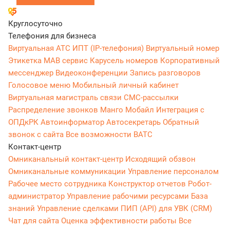
Круглосуточно
Телефония для бизнеса
Виртуальная АТС
ИПТ (IP-телефония)
Виртуальный номер
Этикетка
МАВ сервис
Карусель номеров
Корпоративный
мессенджер
Видеоконференции
Запись разговоров
Голосовое меню
Мобильный личный кабинет
Виртуальная магистраль связи
СМС-рассылки
Распределение звонков
Манго Мобайл
Интеграция с
ОПДкРК
Автоинформатор
Автосекретарь
Обратный
звонок с сайта
Все возможности ВАТС
Контакт-центр
Омниканальный контакт-центр
Исходящий обзвон
Омниканальные коммуникации
Управление персоналом
Рабочее место сотрудника
Конструктор отчетов
Робот-
администратор
Управление рабочими ресурсами
База
знаний
Управление сделками
ПИП (API) для УВК (CRM)
Чат для сайта
Оценка эффективности работы
Все