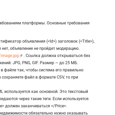
требованиям платформы. Основные требования
икатор объявления (<Id>) заголовок (<Title>),
лей нет, объявление не пройдет модерацию.
u/image.jpg
. Ссылка должна открываться без
ний: JPG, PNG, GIF. Размер — до 25 МБ.
в файле так, чтобы система его правильно
 сохраняете файл в формате CSV, то при
L используется как основной. Это текстовый
редаются через такие теги. Если используется
e> должен заканчиваться </Price>.
е недвижимости обязательно нужно указывать