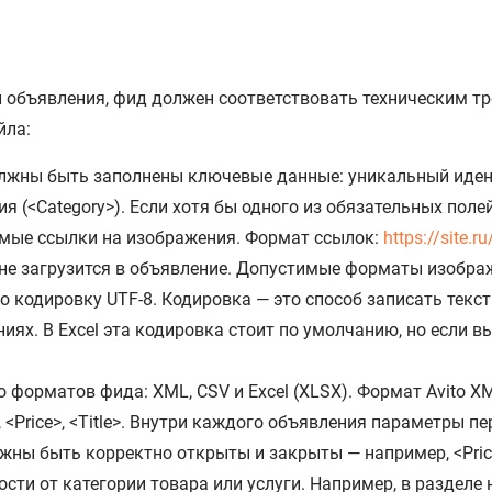
л объявления, фид должен соответствовать техническим 
йла:
жны быть заполнены ключевые данные: уникальный идентиф
гория (<Category>). Если хотя бы одного из обязательных по
мые ссылки на изображения. Формат ссылок:
https://site.r
не загрузится в объявление. Допустимые форматы изображе
кодировку UTF-8. Кодировка — это способ записать текст 
ях. В Excel эта кодировка стоит по умолчанию, но если вы
форматов фида: XML, CSV и Excel (XLSX). Формат Avito XM
 <Price>, <Title>. Внутри каждого объявления параметры пе
лжны быть корректно открыты и закрыты — например, <Pric
ости от категории товара или услуги. Например, в раздел