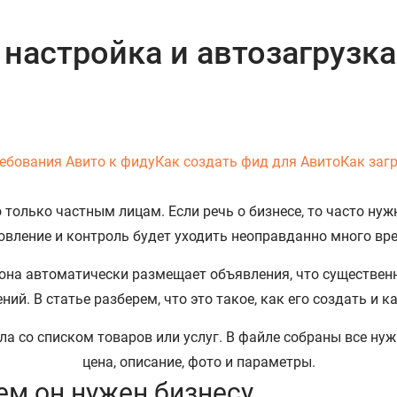
 настройка и автозагрузк
ебования Авито к фиду
Как создать фид для Авито
Как заг
только частным лицам. Если речь о бизнесе, то часто нуж
новление и контроль будет уходить неоправданно много вр
 она автоматически размещает объявления, что существенн
й. В статье разберем, что это такое, как его создать и к
чем он нужен бизнесу