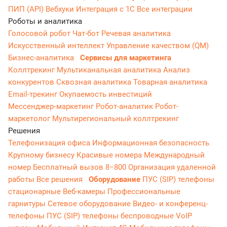
ПИП (API)
Вебхуки
Интеграция с 1С
Все интеграции
Роботы и аналитика
Голосовой робот
Чат-бот
Речевая аналитика
Искусственный интеллект
Управление качеством (QM)
Бизнес-аналитика
Сервисы для маркетинга
Коллтрекинг
Мультиканальная аналитика
Анализ
конкурентов
Сквозная аналитика
Товарная аналитика
Email-трекинг
Окупаемость инвестиций
Мессенджер‑маркетинг
Робот-аналитик
Робот-
маркетолог
Мультирегиональный коллтрекинг
Решения
Телефонизация офиса
Информационная безопасность
Крупному бизнесу
Красивые номера
Международный
номер
Бесплатный вызов 8−800
Организация удаленной
работы
Все решения
Оборудование
ПУС (SIP) телефоны
стационарные
Веб-камеры
Профессиональные
гарнитуры
Сетевое оборудование
Видео- и конференц-
телефоны
ПУС (SIP) телефоны беспроводные
VoIP