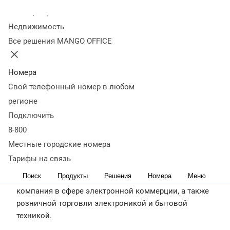
розничной торговли электроникой и бытовой
Колл-центр
техникой.
Недвижимость
https://www.mvideoeldorado.ru/ru/
Все решения MANGO OFFICE
Cправка о
Описание
Результаты
Планы на
компании
кейса
внедрения
будущее
Номера
Свой телефонный номер в любом
регионе
Подключить
8-800
Местные городские номера
Тарифы на связь
Поиск
Продукты
Решения
Номера
Меню
М.Видео-Эльдорадо — это ведущая российская
компания в сфере электронной коммерции, а также
розничной торговли электроникой и бытовой
техникой.