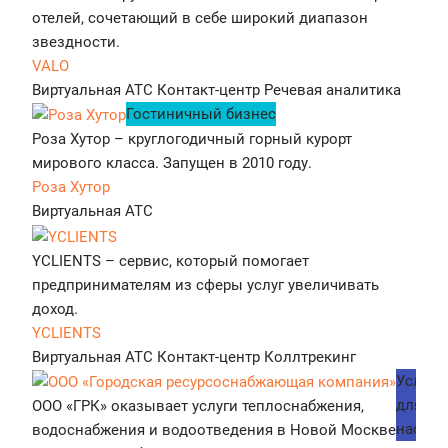
отелей, сочетающий в себе широкий диапазон
звездности.
VALO
Виртуальная АТС
Контакт-центр
Речевая аналитика
Гостиничный бизнес
Роза Хутор – круглогодичный горный курорт
мирового класса. Запущен в 2010 году.
Роза Хутор
Виртуальная АТС
YCLIENTS – сервис, который помогает
предпринимателям из сферы услуг увеличивать
доход.
YCLIENTS
Виртуальная АТС
Контакт-центр
Коллтрекинг
Услуги
для
ООО «ГРК» оказывает услуги теплоснабжения,
населе
водоснабжения и водоотведения в Новой Москве и