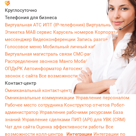
Круглосуточно
Телефония для бизнеса
Виртуальная АТС
ИПТ (IP-телефония)
Виртуальный номер
Этикетка
МАВ сервис
Карусель номеров
Корпоративный
мессенджер
Видеоконференции
Запись разговоров
Голосовое меню
Мобильный личный кабинет
Виртуальная магистраль связи
СМС-рассылки
Распределение звонков
Манго Мобайл
Интеграция с
ОПДкРК
Автоинформатор
Автосекретарь
Обратный
звонок с сайта
Все возможности ВАТС
Контакт-центр
Омниканальный контакт-центр
Исходящий обзвон
Омниканальные коммуникации
Управление персоналом
Рабочее место сотрудника
Конструктор отчетов
Робот-
администратор
Управление рабочими ресурсами
База
знаний
Управление сделками
ПИП (API) для УВК (CRM)
Чат для сайта
Оценка эффективности работы
Все
возможности колл-центра
Интеграции
Интеграции по