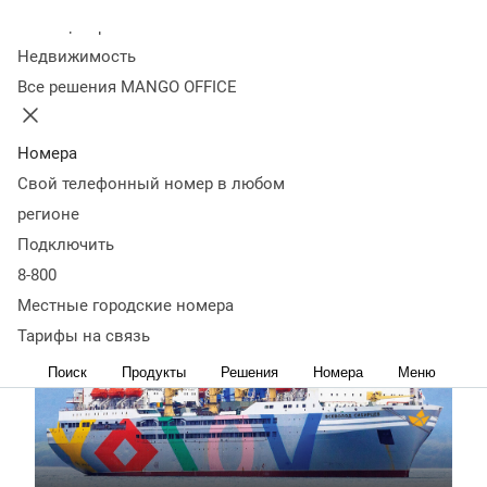
рыбной морепродукции в России. Охватывает
Колл-центр
полный цикл – от вылова рыбы до поставок в
Недвижимость
розницу. Активы корпорации – 16 добывающих
Все решения MANGO OFFICE
судов, 3 плавзавода и 4 судна-рефрижератора.
Холдинг перерабатывает 170 тысяч тонн сырой
рыбы и производит 200 миллионов консервов в год.
Номера
Офисы группы компаний есть во Владивостоке,
Свой телефонный номер в любом
Артёме, Находке (поселке Ливадия и Южно-
регионе
Морской), г. Большой Камень, Москве и Туле.
Подключить
География присутствия – 78 городов России. В штат
входит около 5000 сотрудников.
8-800
Местные городские номера
Тарифы на связь
Поиск
Продукты
Решения
Номера
Меню