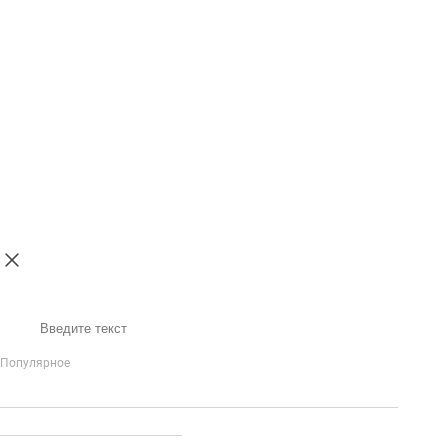
Поиск
Популярное
IP-Телефония
Голосовое приветствие и меню
Распределение
вызовов
Бизнес-аналитика