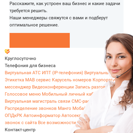
Расскажите, как устроен ваш бизнес и какие задачи
требуется решить.
Наши менеджеры свяжутся с вами и подберут
оптимальное решение.
Перезвоните мне
Круглосуточно
Телефония для бизнеса
Виртуальная АТС
ИПТ (IP-телефония)
Виртуальный номер
Этикетка
МАВ сервис
Карусель номеров
Корпоративный
мессенджер
Видеоконференции
Запись разговоров
Голосовое меню
Мобильный личный кабинет
Виртуальная магистраль связи
СМС-рассылки
Распределение звонков
Манго Мобайл
Интеграция с
ОПДкРК
Автоинформатор
Автосекретарь
Обратный
звонок с сайта
Все возможности ВАТС
Контакт-центр