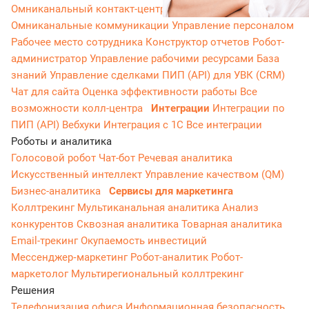
Омниканальный контакт-центр
Исходящий обзвон
Омниканальные коммуникации
Управление персоналом
Рабочее место сотрудника
Конструктор отчетов
Робот-
администратор
Управление рабочими ресурсами
База
знаний
Управление сделками
ПИП (API) для УВК (CRM)
Чат для сайта
Оценка эффективности работы
Все
возможности колл-центра
Интеграции
Интеграции по
ПИП (API)
Вебхуки
Интеграция с 1С
Все интеграции
Роботы и аналитика
Голосовой робот
Чат-бот
Речевая аналитика
Искусственный интеллект
Управление качеством (QM)
Бизнес-аналитика
Сервисы для маркетинга
Коллтрекинг
Мультиканальная аналитика
Анализ
конкурентов
Сквозная аналитика
Товарная аналитика
Email-трекинг
Окупаемость инвестиций
Мессенджер‑маркетинг
Робот-аналитик
Робот-
маркетолог
Мультирегиональный коллтрекинг
Решения
Телефонизация офиса
Информационная безопасность