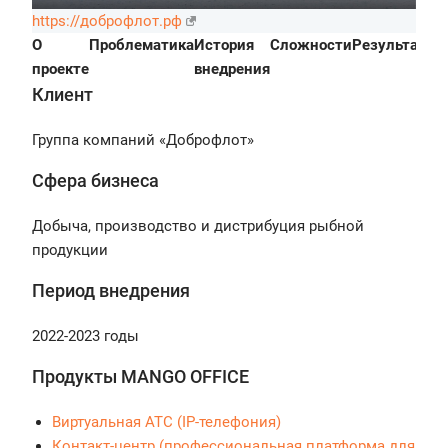
https://доброфлот.рф
О
Проблематика
История
Сложности
Результаты
П
проекте
внедрения
Клиент
Группа компаний «Доброфлот»
Сфера бизнеса
Добыча, производство и дистрибуция рыбной
продукции
Период внедрения
2022-2023 годы
Продукты MANGO OFFICE
Виртуальная АТС (IP-телефония)
Контакт-центр (профессиональная платформа для